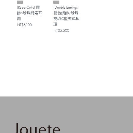
[Rope Cuffs] 鑽
[Double Earrings]
飾×珍珠繩索耳
雙色鑽飾/珍珠
釦
雙環C型夾式耳
環
NT$6,100
NT$5,500