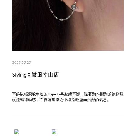
2025.05.25
Styling X 微風南山店
耳飾以繩索般串連的Rope Cuffs點綴耳際，隨著動作擺動的鍊條展
現流暢律動感，在俐落線條之中增添輕盈而活潑的氣息。