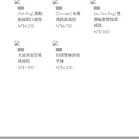
[Fork Ring] 躍動
[Connect] 份量
[Joy Two Ring] 雙
曲線開口戒指
感鏡面戒指
層輪廓雙指環
戒指
NT$4,200
NT$6,700
NT$7,600
大波浪造型尾
扣環雙鍊拼接
戒戒指
手鍊
NT$1,900
NT$4,300