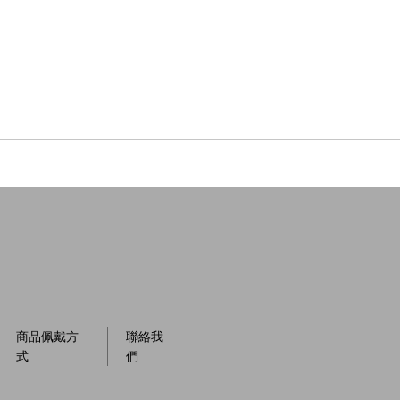
商品佩戴方
聯絡我
式
們