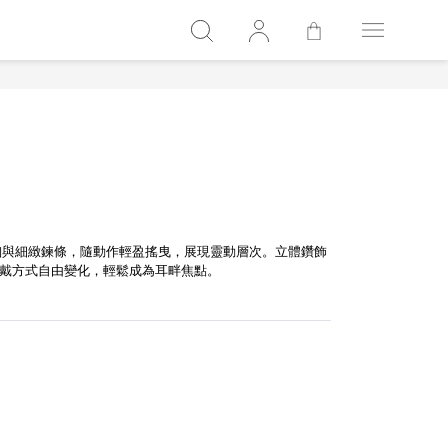
連雙耳釦與細緻鍊條，隨動作輕盈搖曳，展現靈動層次。立體鑽飾
戴方式自由變化，輕鬆成為耳畔焦點。