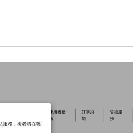
員制
店櫃資
使用者指
訂購須
售後服
訊
南
知
務
以確保網站服務，後者將在獲