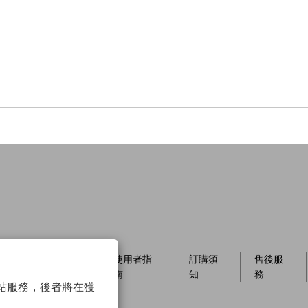
員制
店櫃資
使用者指
訂購須
售後服
訊
南
知
務
以確保網站服務，後者將在獲