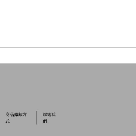
商品佩戴方
聯絡我
式
們