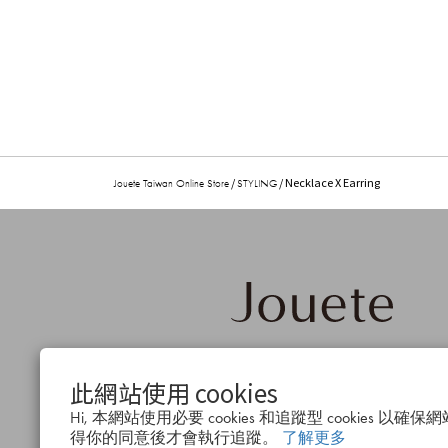
/
/ Necklace X Earring
Jouete Taiwan Online Store
STYLING
品牌概
公司簡
會
此網站使用 cookies
念
介
度
Hi, 本網站使用必要 cookies 和追蹤型 cookies 
得你的同意後才會執行追蹤。
了解更多