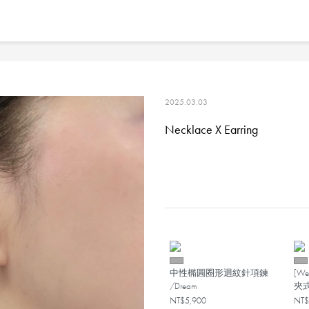
2025.03.03
Necklace X Earring
中性橢圓圈形迴紋針項鍊
[W
/Dream
夾式
NT$5,900
NT$