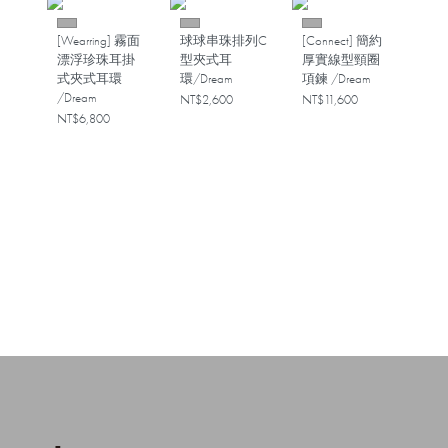
[Wearring] 霧面
球球串珠排列C
[Connect] 簡約
漂浮珍珠耳掛
型夾式耳
厚實線型頸圈
式夾式耳環
環/Dream
項鍊 /Dream
/Dream
NT$2,600
NT$11,600
NT$6,800