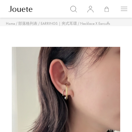
/
/
/
Home
部落格列表
EARRINGS｜夾式耳環
Necklace X Earcuffs