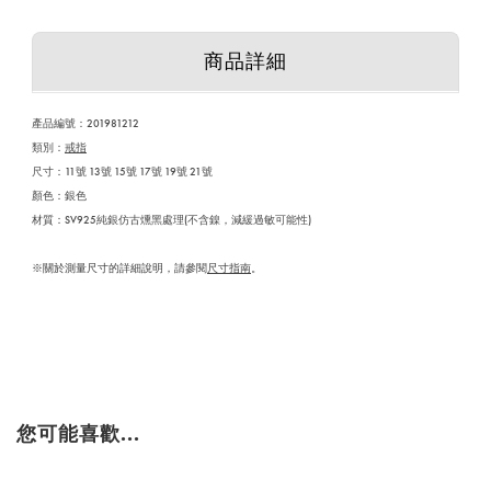
商品詳細
產品編號：
201981212
類別：
戒指
尺寸：11號 13號 15號 17號 19號 21號
顏色：銀色
材質：SV925純銀仿古燻黑處理(不含鎳，減緩過敏可能性)
※關於測量尺寸的詳細說明，請參閱
尺寸指南
。
您可能喜歡...