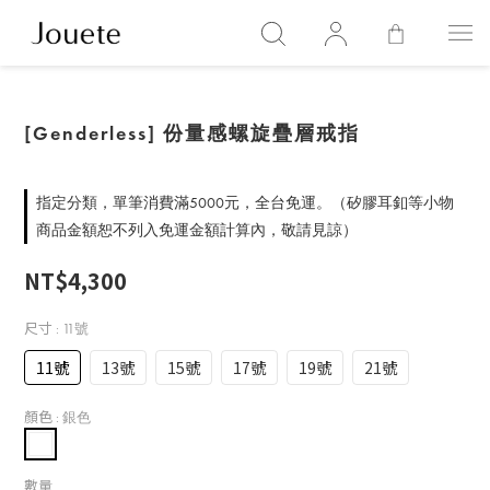
[Genderless] 份量感螺旋疊層戒指
指定分類，單筆消費滿5000元，全台免運。（矽膠耳釦等小物
商品金額恕不列入免運金額計算內，敬請見諒）
NT$4,300
尺寸
: 11號
11號
13號
15號
17號
19號
21號
顏色
: 銀色
數量