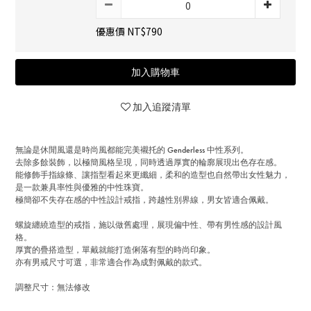
優惠價 NT$790
加入購物車
加入追蹤清單
無論是休閒風還是時尚風都能完美襯托的 Genderless 中性系列。
去除多餘裝飾，以極簡風格呈現，同時透過厚實的輪廓展現出色存在感。
能修飾手指線條、讓指型看起來更纖細，柔和的造型也自然帶出女性魅力，
是一款兼具率性與優雅的中性珠寶。
極簡卻不失存在感的中性設計戒指，跨越性別界線，男女皆適合佩戴。
螺旋纏繞造型的戒指，施以做舊處理，展現偏中性、帶有男性感的設計風
格。
厚實的疊搭造型，單戴就能打造俐落有型的時尚印象。
亦有男戒尺寸可選，非常適合作為成對佩戴的款式。
調整尺寸：無法修改