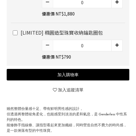
優惠價 NT$1,880
[LIMITED] 橢圓造型珠寶收納鑰匙圈包
優惠價 NT$790
加入購物車
加入追蹤清單
雖然整體份量感十足、帶有鮮明男性感的設計，
但透過將整體稜角柔化，也能感受到淡淡的柔和氣息，是 Genderless 中性系
列的特色。
能修飾手指線條、讓指型看起來更加纖細，同時營造自然不費力的時尚感，
是一款俐落有型的中性珠寶。