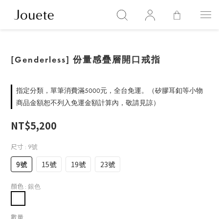
[Genderless] 份量感疊層開口戒指
指定分類，單筆消費滿5000元，全台免運。（矽膠耳釦等小物
商品金額恕不列入免運金額計算內，敬請見諒）
NT$5,200
尺寸
: 9號
9號
15號
19號
23號
顏色
: 銀色
數量