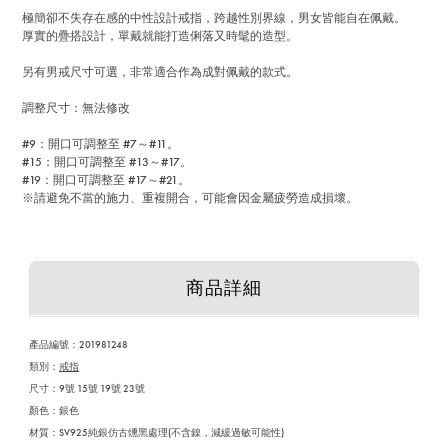
極簡卻不失存在感的中性設計戒指，跨越性別界線，男女皆能自在佩戴。
厚實的疊搭設計，單戴就能打造俐落又時髦的造型。
另有男戒尺寸可選，非常適合作為成對佩戴的款式。
調整尺寸：無法修改
#9：開口可調整至 #7～#11。
#15：開口可調整至 #13～#17。
#19：開口可調整至 #17～#21。
※請避免不當的施力、重複開合，可能會因金屬疲勞造成損壞。
商品詳細
產品編號：
201981248
類別：
戒指
尺寸：9號 15號 19號 23號
顏色：銀色
材質：SV925純銀仿古燻黑處理(不含鎳，減緩過敏可能性)