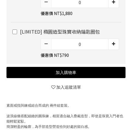
優惠價 NT$1,880
[LIMITED] 橢圓造型珠寶收納鑰匙圈包
優惠價 NT$790
加入購物車
加入追蹤清單
素面戒指與鍊戒組合而成的 兩件組套裝。
波浪線條搭配細緻的圓珠鍊，相當適合融入疊戴造型，即使是珠寶入門者也
能輕鬆駕馭。
簡潔輕盈的輪廓，為手部造型營造恰到好處的留白感。