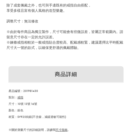
除了成套佩戴之外，也可與手邊既有的戒指自由搭配，
享受多樣且富有個人風格的造型樂趣。
調整尺寸：無法修改
※由於每件商品為獨立製作，尺寸可能會有些微誤差，皆屬正常範圍內。請
留意尺寸存在一定的允許誤差。
※鍊條戒指相較於一般戒指貼合度較高、配戴感較緊，建議選擇比平時配戴
尺寸大一號的款式，以確保更舒適的佩戴體驗。
商品詳細
產品編號：
201981430
類別：
戒指
尺寸：10號 13號 16號
顏色：銀色
材質：SV925純銀(不含鎳，減緩過敏可能性)
※關於測量尺寸的詳細說明，請參閱
尺寸指南
。