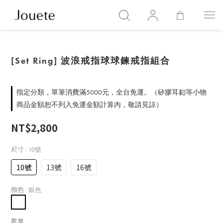
[Set Ring] 波浪戒指球球鍊戒指組合
指定分類，單筆消費滿5000元，全台免運。（矽膠耳釦等小物
商品金額恕不列入免運金額計算內，敬請見諒）
NT$2,800
尺寸
: 10號
10號
13號
16號
顏色
: 銀色
數量