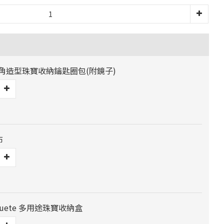
三角造型珠寶收納鑰匙圈包(附鏡子)
布
 Jouete 多用途珠寶收納盒