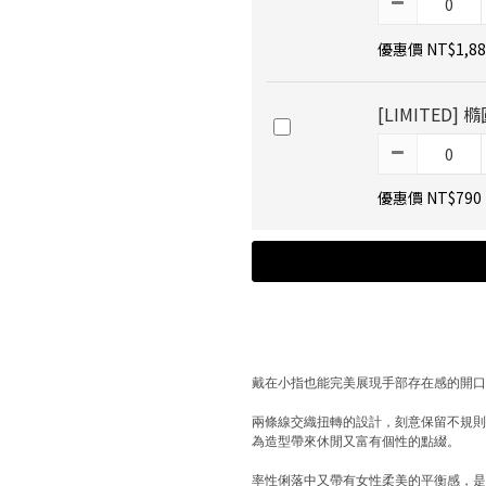
優惠價 NT$1,88
[LIMITED
優惠價 NT$790
戴在小指也能完美展現手部存在感的開
兩條線交織扭轉的設計，刻意保留不規
為造型帶來休閒又富有個性的點綴。
率性俐落中又帶有女性柔美的平衡感，