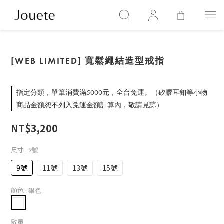
[WEB LIMITED] 寬鬆繩結造型戒指
指定分類，單筆消費滿5000元，全台免運。（矽膠耳釦等小物
商品金額恕不列入免運金額計算內，敬請見諒）
NT$3,200
尺寸
: 9號
9號
11號
13號
15號
顏色
: 銀色
數量