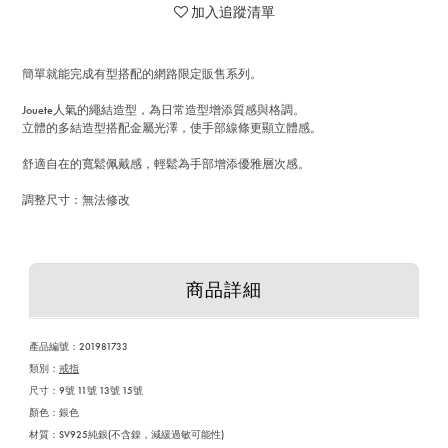
加入追蹤清單
簡單就能完成有型搭配的網路限定販售系列。
Jouete人氣的繩結造型，為日常造型增添質感與格調。
立體的多結造型搭配金屬光澤，使手部線條更顯立體感。
舒適自在的寬鬆佩戴感，輕鬆為手部增添優雅層次感。
調整尺寸：無法修改
商品詳細
產品編號：
201981733
類別：
戒指
尺寸：9號 11號 13號 15號
顏色：銀色
材質：SV925純銀(不含鎳，減緩過敏可能性)