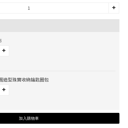
布
] 橢圓造型珠寶收納鑰匙圈包
加入購物車