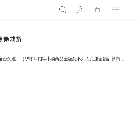
皮帶線條戒指
，全台免運。（矽膠耳釦等小物商品金額恕不列入免運金額計算內，