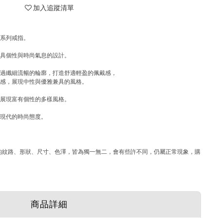
加入追蹤清單
格系列戒指。
兼具個性與時尚氣息的設計。
透過纖細流暢的輪廓，打造舒適輕盈的佩戴感，
質感，展現中性與優雅兼具的風格。
，展現富有個性的多樣風格。
且現代的時尚態度。
)中的紋路、形狀、尺寸、色澤，皆為獨一無二，會有些許不同，仍屬正常現象，購
商品詳細