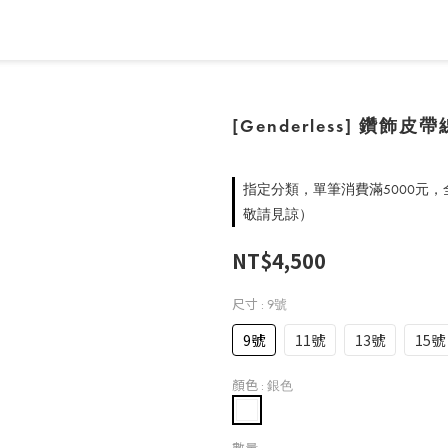
[Genderless] 鑽飾
指定分類，單筆消費滿5000元
敬請見諒）
NT$4,500
尺寸
: 9號
9號
11號
13號
15號
顏色
: 銀色
數量