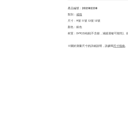
產品編號：
202582238
類別：
戒指
尺寸：9號 11號 13號 15號
顏色：銀色
材質：SV925純銀(不含鎳，減緩過敏可能性)、
※關於測量尺寸的詳細說明，請參閱
尺寸指南
。