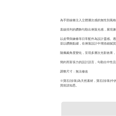
為手部線條注入立體層次感的無性別風
直線排列的鑽飾勾勒出俐落光感，展現
以皮帶與鍊條等日常配件為設計靈感。
並以鑽飾點綴，在俐落設計中增添細膩
隨佩戴角度變化，呈現多層次光影效果
簡約而富張力的設計語言，勾勒出中性
調整尺寸：無法修改
※寶石(珍珠)為天然素材，寶石(珍珠
買前請知悉。