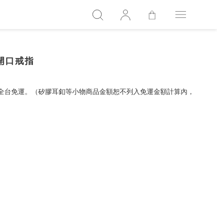
錨鏈開口戒指
，全台免運。（矽膠耳釦等小物商品金額恕不列入免運金額計算內，