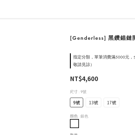
[Genderless] 黑鑽
指定分類，單筆消費滿5000元
敬請見諒）
NT$4,600
尺寸
: 9號
9號
13號
17號
顏色
: 銀色
數量