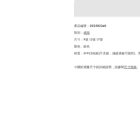
產品編號：
202582240
類別：
戒指
尺寸：9號 13號 17號
顏色：銀色
材質：SV925純銀(不含鎳，減緩過敏可能性)、
※關於測量尺寸的詳細說明，請參閱
尺寸指南
。