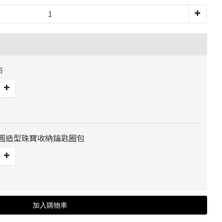
布
] 橢圓造型珠寶收納鑰匙圈包
加入購物車