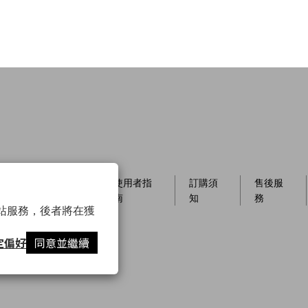
員制
店櫃資
使用者指
訂購須
售後服
訊
南
知
務
以確保網站服務，後者將在獲
定偏好
同意並繼續