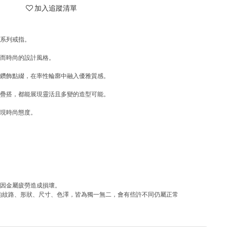
加入追蹤清單
格系列戒指。
落而時尚的設計風格。
色鑽飾點綴，在率性輪廓中融入優雅質感。
指疊搭，都能展現靈活且多變的造型可能。
展現時尚態度。
會因金屬疲勞造成損壞。
)中的紋路、形狀、尺寸、色澤，皆為獨一無二，會有些許不同仍屬正常