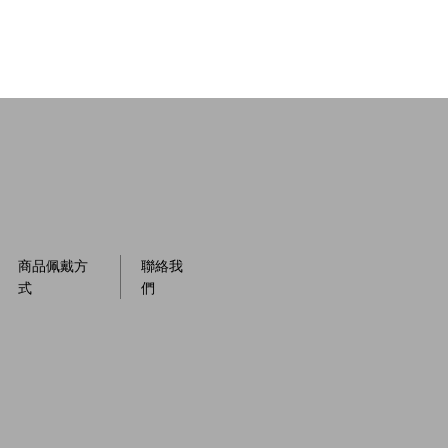
商品佩戴方
聯絡我
式
們