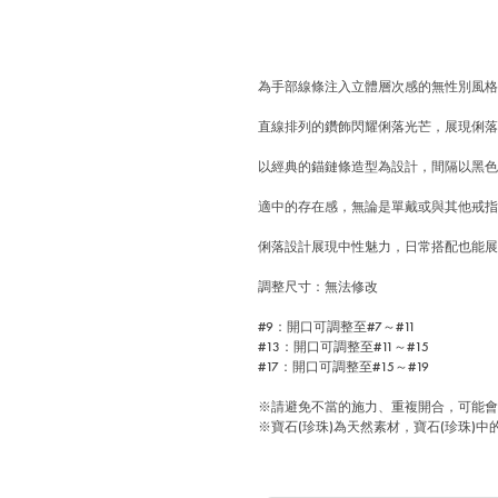
為手部線條注入立體層次感的無性別風
直線排列的鑽飾閃耀俐落光芒，展現俐
以經典的錨鏈條造型為設計，間隔以黑
適中的存在感，無論是單戴或與其他戒
俐落設計展現中性魅力，日常搭配也能
調整尺寸：無法修改
#9：開口可調整至#7～#11
#13：開口可調整至#11～#15
#17：開口可調整至#15～#19
※請避免不當的施力、重複開合，可能
※寶石(珍珠)為天然素材，寶石(珍珠