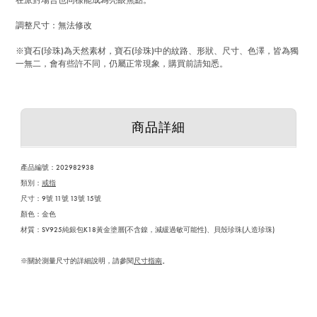
在派對場合也同樣能成為亮眼焦點。
調整尺寸：無法修改
※寶石(珍珠)為天然素材，寶石(珍珠)中的紋路、形狀、尺寸、色澤，皆為獨
一無二，會有些許不同，仍屬正常現象，購買前請知悉。
商品詳細
產品編號：
202982938
類別：
戒指
尺寸：9號 11號 13號 15號
顏色：金色
材質：SV925純銀包K18黃金塗層(不含鎳，減緩過敏可能性)、貝殼珍珠(人造珍珠)
※關於測量尺寸的詳細說明，請參閱
尺寸指南
。