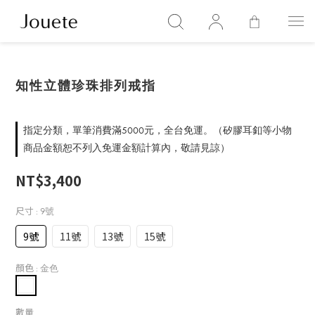
知性立體珍珠排列戒指
指定分類，單筆消費滿5000元，全台免運。（矽膠耳釦等小物
商品金額恕不列入免運金額計算內，敬請見諒）
NT$3,400
尺寸
: 9號
9號
11號
13號
15號
顏色
: 金色
數量