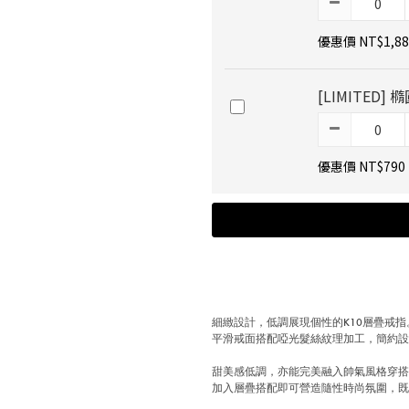
優惠價 NT$1,88
[LIMITED
優惠價 NT$790
細緻設計，低調展現個性的K10層疊戒指
平滑戒面搭配啞光髮絲紋理加工，簡約
甜美感低調，亦能完美融入帥氣風格穿
加入層疊搭配即可營造隨性時尚氛圍，