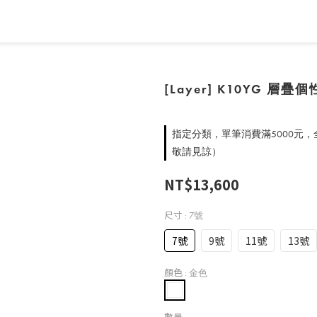
[Layer] K10YG 層
指定分類，單筆消費滿5000元
敬請見諒）
NT$13,600
尺寸
: 7號
7號
9號
11號
13號
顏色
: 金色
數量