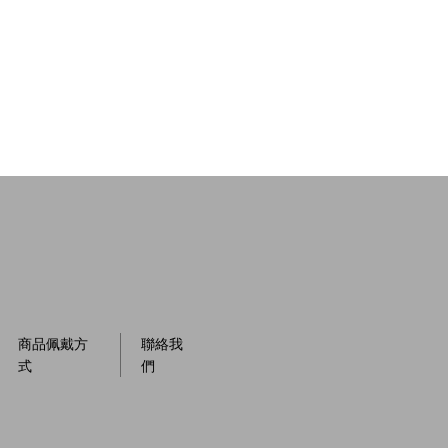
商品佩戴方
聯絡我
式
們