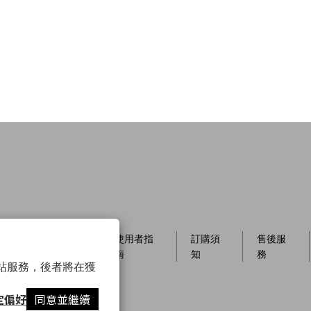
員制
店櫃資
使用者指
訂購須
售後服
訊
南
知
務
以確保網站服務，後者將在獲
定偏好
同意並繼續