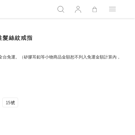
疊個性髮絲紋戒指
，全台免運。（矽膠耳釦等小物商品金額恕不列入免運金額計算內，
15號