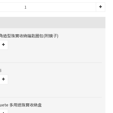
三角造型珠寶收納鑰匙圈包(附鏡子)
布
 Jouete 多用途珠寶收納盒