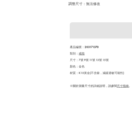
調整尺寸：無法修改
產品編號
：
203171370
類別：
戒指
尺寸：7號 9號 11號 13號 15號
顏色：金色
材質：K10黃金(不含鎳，減緩過敏可能性)
※關於測量尺寸的詳細說明，請參閱
尺寸指南
。