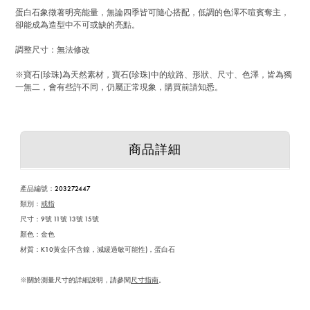
蛋白石象徵著明亮能量，無論四季皆可隨心搭配，低調的色澤不喧賓奪主，
卻能成為造型中不可或缺的亮點。
調整尺寸：無法修改
※寶石(珍珠)為天然素材，寶石(珍珠)中的紋路、形狀、尺寸、色澤，皆為獨
一無二，會有些許不同，仍屬正常現象，購買前請知悉。
商品詳細
產品編號
：
203272447
類別：
戒指
尺寸：9號 11號 13號 15號
顏色：金色
材質：K10黃金(不含鎳，減緩過敏可能性)，蛋白石
※關於測量尺寸的詳細說明，請參閱
尺寸指南
。