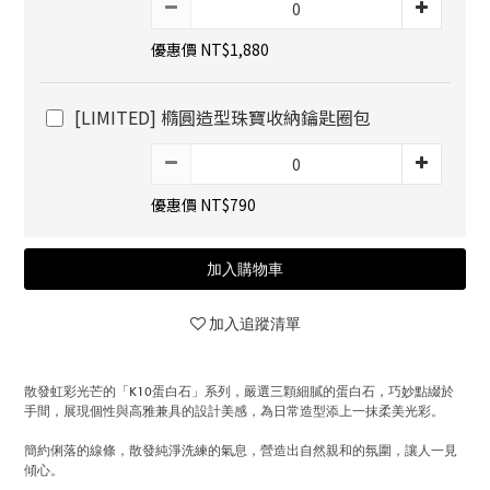
優惠價 NT$1,880
[LIMITED] 橢圓造型珠寶收納鑰匙圈包
優惠價 NT$790
加入購物車
加入追蹤清單
散發虹彩光芒的「K10蛋白石」系列，嚴選三顆細膩的蛋白石，巧妙點綴於
手間，展現個性與高雅兼具的設計美感，為日常造型添上一抹柔美光彩。
簡約俐落的線條，散發純淨洗練的氣息，營造出自然親和的氛圍，讓人一見
傾心。