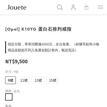
[Opal] K10YG 蛋白石排列戒指
指定分類，單筆消費滿5000元，全台免運。（矽膠耳釦等小物
商品金額恕不列入免運金額計算內，敬請見諒）
NT$9,500
尺寸
: 9號
9號
11號
13號
15號
顏色
: 金色
數量