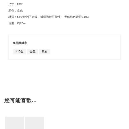
尺寸：FREE
顏色：
金色
材質：K10黃金(不含鎳，減緩過敏可能性)、天然棕色鑽石0.01ct
長度：約17cm
商品關鍵字
K10金
金色
鑽石
您可能喜歡...