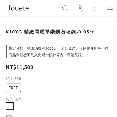
K10YG 精緻閃耀單鑽鑽石項鍊-0.05ct
指定分類，單筆消費滿5000元，全台免運。（矽膠耳釦等小物
商品金額恕不列入免運金額計算內，敬請見諒）
NT$11,500
尺寸
: FREE
FREE
顏色
: 金色
數量