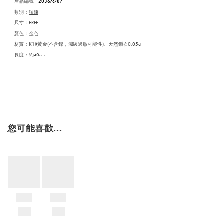
產品編號
：
203676787
類別：
項鍊
尺寸：FREE
顏色：金色
材質：K10黃金(不含鎳，減緩過敏可能性)、天然鑽石0.05ct
長度：約40cm
您可能喜歡...