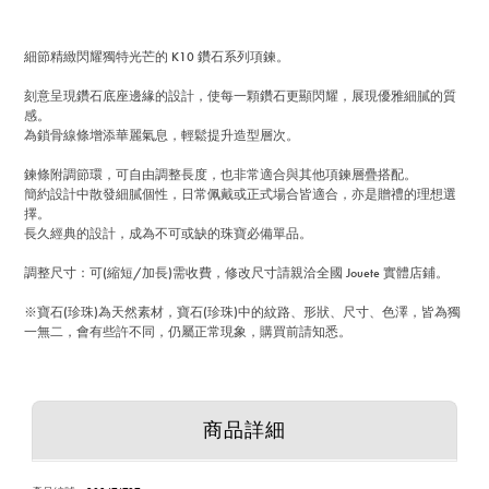
細節精緻閃耀獨特光芒的 K10 鑽石系列項鍊。
刻意呈現鑽石底座邊緣的設計，使每一顆鑽石更顯閃耀，展現優雅細膩的質
感。
為鎖骨線條增添華麗氣息，輕鬆提升造型層次。
鍊條附調節環，可自由調整長度，也非常適合與其他項鍊層疊搭配。
簡約設計中散發細膩個性，日常佩戴或正式場合皆適合，亦是贈禮的理想選
擇。
長久經典的設計，成為不可或缺的珠寶必備單品。
調整尺寸：可(縮短/加長)需收費，修改尺寸請親洽全國 Jouete 實體店鋪。
※寶石(珍珠)為天然素材，寶石(珍珠)中的紋路、形狀、尺寸、色澤，皆為獨
一無二，會有些許不同，仍屬正常現象，購買前請知悉。
商品詳細