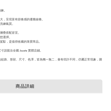
項鍊。
略大，呈現富有節奏感的優雅線條。
現洗練氣質。
或層疊搭配皆宜。
理想選擇。
鬆駕馭，是值得收藏的珠寶單品。
請親洽全國 Jouete 實體店鋪。
)中的紋路、形狀、尺寸、色澤，皆為獨一無二，會有些許不同，仍屬正常現象，購
商品詳細