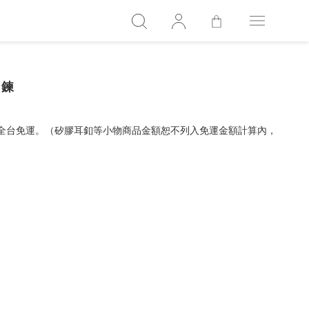
項鍊
，全台免運。（矽膠耳釦等小物商品金額恕不列入免運金額計算內，