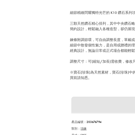
細節精緻閃耀獨特光芒的 K10 鑽石系列
三顆天然鑽石精心排列，其中中央鑽石
簡約設計，輕鬆融入各種造型，卻仍展
鍊條附調節環，可自由調整長度，單戴
細節中散發個性魅力，是自用或贈禮的
經典設計，無論日常或正式場合都能輕
調整尺寸：可(縮短/加長)需收費，修改尺寸
※寶石(珍珠)為天然素材，寶石(珍珠
買前請知悉。
產品編號
：
203676794
類別：
項鍊