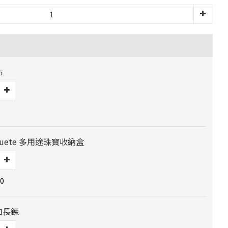
布
 Jouete 多用途珠寶收納盒
0
加長鍊