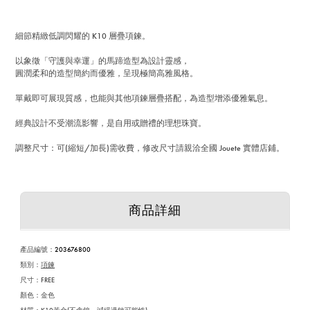
細節精緻低調閃耀的 K10 層疊項鍊。
以象徵「守護與幸運」的馬蹄造型為設計靈感，
圓潤柔和的造型簡約而優雅，呈現極簡高雅風格。
單戴即可展現質感，也能與其他項鍊層疊搭配，為造型增添優雅氣息。
經典設計不受潮流影響，是自用或贈禮的理想珠寶。
調整尺寸：可(縮短/加長)需收費，修改尺寸請親洽全國 Jouete 實體店鋪。
商品詳細
產品編號
：
203676800
類別：
項鍊
尺寸：FREE
顏色：金色