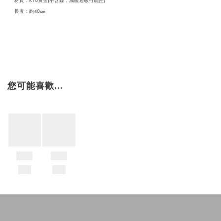
材質：K10黃金(不含鎳，減緩過敏可能性)
長度：約40cm
您可能喜歡...