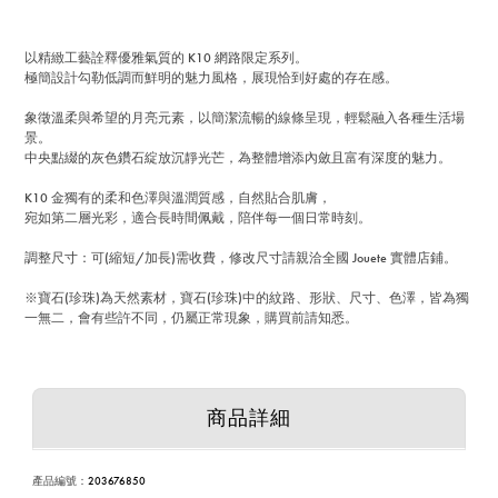
以精緻工藝詮釋優雅氣質的 K10 網路限定系列。
極簡設計勾勒低調而鮮明的魅力風格，展現恰到好處的存在感。
象徵溫柔與希望的月亮元素，以簡潔流暢的線條呈現，輕鬆融入各種生活場
景。
中央點綴的灰色鑽石綻放沉靜光芒，為整體增添內斂且富有深度的魅力。
K10 金獨有的柔和色澤與溫潤質感，自然貼合肌膚，
宛如第二層光彩，適合長時間佩戴，陪伴每一個日常時刻。
調整尺寸：可(縮短/加長)需收費，修改尺寸請親洽全國 Jouete 實體店鋪。
※寶石(珍珠)為天然素材，寶石(珍珠)中的紋路、形狀、尺寸、色澤，皆為獨
一無二，會有些許不同，仍屬正常現象，購買前請知悉。
商品詳細
產品編號
：
203676850