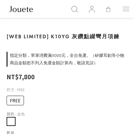
[WEB LIMITED] K10YG 灰鑽點綴彎月項鍊
指定分類，單筆消費滿5000元，全台免運。（矽膠耳釦等小物
商品金額恕不列入免運金額計算內，敬請見諒）
NT$7,800
尺寸
: FREE
FREE
顏色
: 金色
數量