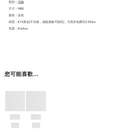
類別：
項鍊
尺寸：FREE
顏色：金色
材質：K10黃金(不含鎳，減緩過敏可能性)，天然灰色鑽石0.006ct
長度：約40cm
您可能喜歡...