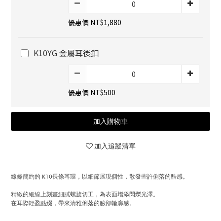
優惠價 NT$1,880
K10YG 金屬耳後釦
優惠價 NT$500
加入購物車
加入追蹤清單
線條簡約的 K10長條耳環，以細節展現個性，散發些許俐落的酷感。
精緻的細線上刻畫細膩螺旋切工，為表面增添閃爍光澤。
在耳際輕盈點綴，帶來清雅俐落的臉部輪廓感。