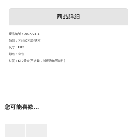
商品詳細
產品編號：
203777414
類別：
耳針式耳環(雙耳)
尺寸：FREE
顏色：金色
材質：K10黃金(不含鎳，減緩過敏可能性)
您可能喜歡...