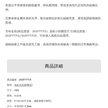
表面以平滑俐落的飾面處理，弱化圓潤感，營造更為現代且知性的線條比
例。
完整保留金屬本身的光澤，隨光線變化折射出細緻亮度，展現低調卻精緻的
質感。
另有金色(商品貨號：203777713）及較小的圈型尺寸(商品貨號：
203777712/203777713)，可依個人風格自由選擇。
細緻線條之中蘊含講究工藝，成為彷彿與自身融為一體般的日常佩戴單品。
商品詳細
產品編號：
203777715
類別：
耳針式耳環(雙耳)
尺寸：FREE
顏色：白金色
材質：K10白金(不含鎳，減緩過敏可能性)
1.3cm
大小：外直徑約