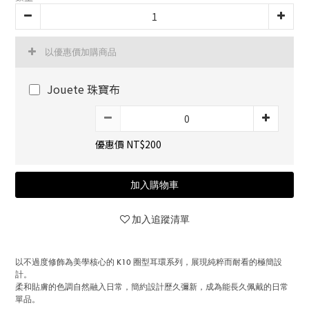
以優惠價加購商品
Jouete 珠寶布
優惠價 NT$200
加入購物車
加入追蹤清單
以不過度修飾為美學核心的 K10 圈型耳環系列，展現純粹而耐看的極簡設
計。
柔和貼膚的色調自然融入日常，簡約設計歷久彌新，成為能長久佩戴的日常
單品。