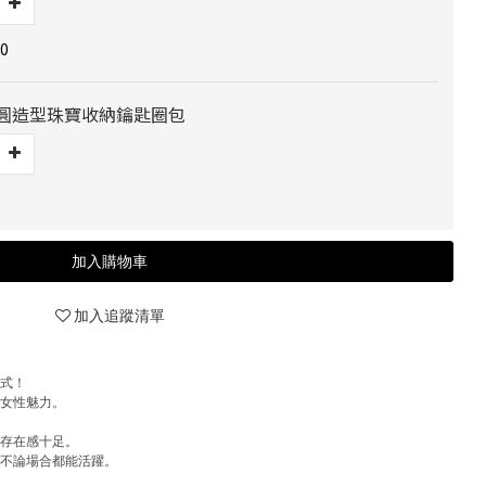
0
] 橢圓造型珠寶收納鑰匙圈包
加入購物車
加入追蹤清單
款式！
托女性魅力。
卻存在感十足。
，不論場合都能活躍。