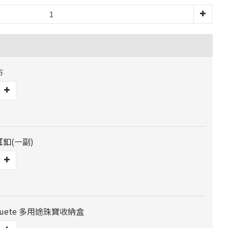
布
耳釦(一副)
 Jouete 多用途珠寶收納盒