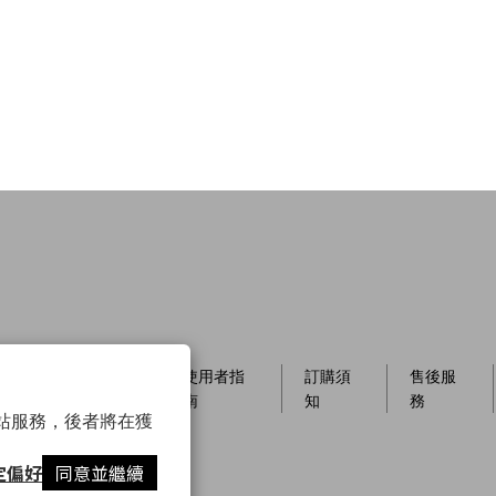
員制
店櫃資
使用者指
訂購須
售後服
訊
南
知
務
以確保網站服務，後者將在獲
定偏好
同意並繼續