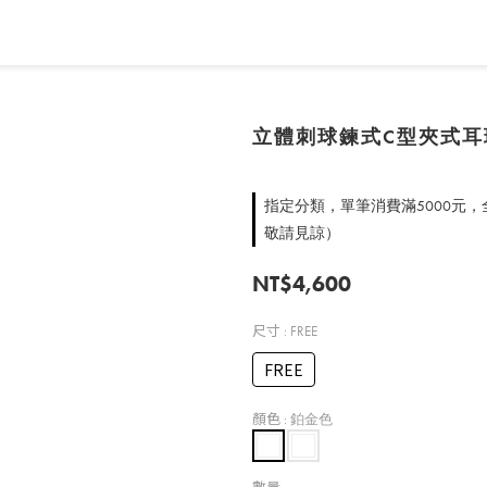
立體刺球鍊式C型夾式耳
指定分類，單筆消費滿5000元
敬請見諒）
NT$4,600
尺寸
: FREE
FREE
顏色
: 鉑金色
數量