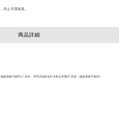
佩戴，防止耳環脫落。
商品詳細
減緩過敏可能性) / 金色：SV925純銀包K18黃金塗層(不含鎳，減緩過敏可能性)