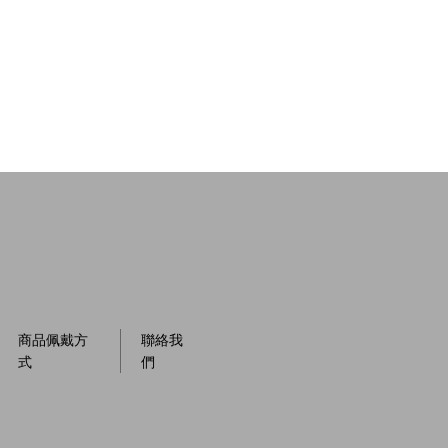
商品佩戴方
聯絡我
式
們