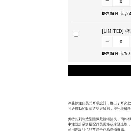
優惠價 NT$1,88
[LIMITED
優惠價 NT$790
深受歡迎的美式耳環設計，推出了耳夾
耳邊擺動的吸睛造型與輪廓，能完美襯
獨特的刺刺造型隨佩戴輕輕搖曳，簡約
中性設計易於搭配甜美風格或摩登造型
多用途設計也非常適合作為禮物推薦。