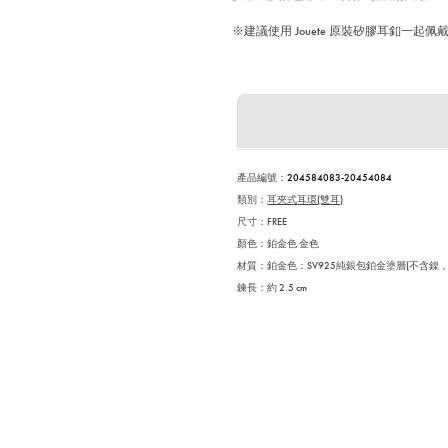
※建議使用 Jouete 原裝矽膠耳釦一起
產品編號
：
204584083-20454084
類別：
耳夾式耳環(雙耳)
尺寸：FREE
顏色：鉑金色 金色
材質：鉑金色：SV925純銀包鉑金塗層(不含鎳，
鍊長：約 2.5 cm