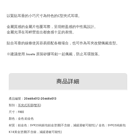
以緊貼耳垂的小巧尺寸為特色的C型夾式耳環。
金屬質感的金屬片包覆耳際，呈現輕盈感的中性風設計。
金屬光澤在耳畔營造出都會感十足的表情。
貼合耳垂的線條使其容易搭配各種場合，也可作為耳夾改變佩戴造型。
※建議使用 Jouete 原裝矽膠耳釦一起佩戴，防止耳環脫落。
商品詳細
產品編號
：
204684012-204684013
類別：
耳夾式耳環(雙耳)
尺寸：FREE
顏色：金色 鉑金色
材質：鉑金色：SV925純銀包鉑金塗層(不含鎳，減緩過敏可能性) / 金色：SV925純銀包
K18黃金塗層(不含鎳，減緩過敏可能性)