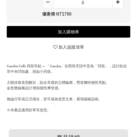
優惠價 NT$790
加入購物車
加入追蹤清單
Concha Cuffs 貝殼耳釦 — 「Concha」在西班牙語中意為「貝殼」，設計貼合
耳中央凹陷處，宛如小貝殼。
大顆珍珠造型醒目，貼合耳窩的立體輪廓，營造獨特個性亮點。
金色雙線條設計增添隨性摩登感。
無論日常或正式場合，皆可成為造型主角，展現細膩品味。
※本產品適用於單耳造型。