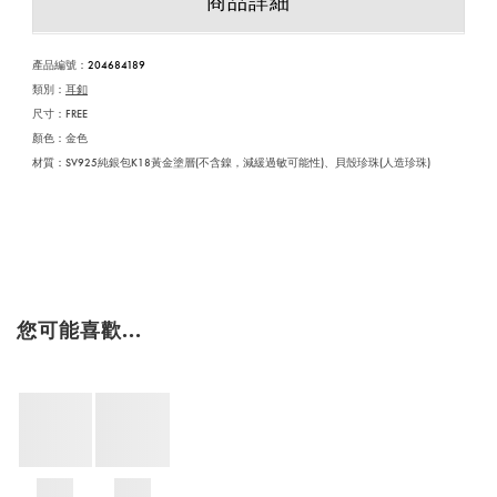
商品詳細
產品編號
：
204684189
類別：
耳釦
尺寸：FREE
顏色：金色
材質：SV925純銀包K18黃金塗層(不含鎳，減緩過敏可能性)、貝殼珍珠(人造珍珠)
您可能喜歡...