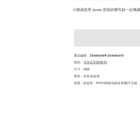
※建議使用 Jouete 原裝矽膠耳釦一起
產品編號
：
204684409-204684410
類別：
耳夾式耳環(雙耳)
尺寸：FREE
顏色：金色 鉑金色
材質：鉑金色：SV925純銀包鉑金塗層(不含鎳，