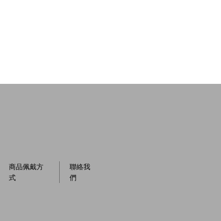
商品佩戴方
聯絡我
式
們