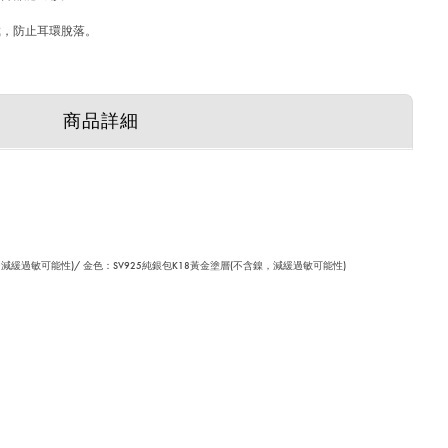
佩戴，防止耳環脫落。
商品詳細
減緩過敏可能性)/ 金色：SV925純銀包K18黃金塗層(不含鎳，減緩過敏可能性)