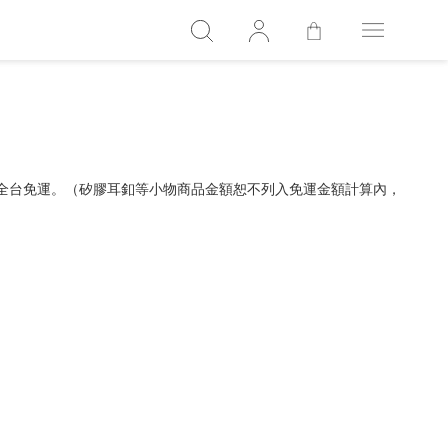
，全台免運。（矽膠耳釦等小物商品金額恕不列入免運金額計算內，