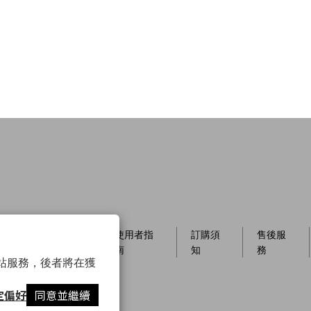
員制
店櫃資
使用者指
訂購須
售後服
訊
南
知
務
以確保網站服務，後者將在獲
定偏好
同意並繼續