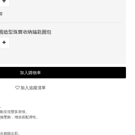
0
] 橢圓造型珠寶收納鑰匙圈包
加入購物車
加入追蹤清單
列。
擺動呈現豐富表情。
更換墜飾，增添搭配彈性。
。
場合都能出彩。