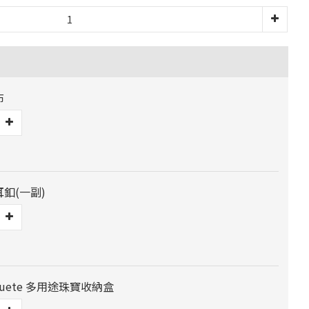
布
耳釦(一副)
 Jouete 多用途珠寶收納盒