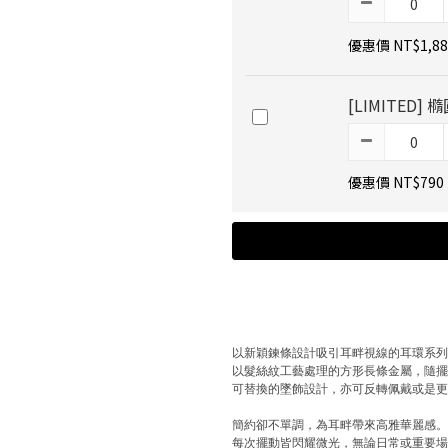
優惠價 NT$1,88
[LIMITED
優惠價 NT$790
以新穎鍊條設計吸引耳畔視線的耳環系
以髮絲紋工藝處理的方形長條金屬，隨
可替換的墜飾設計，亦可反轉佩戴或是
簡約卻不單調，為耳畔帶來高雅華麗感
每次擺動皆閃耀微光，無論日常或重要