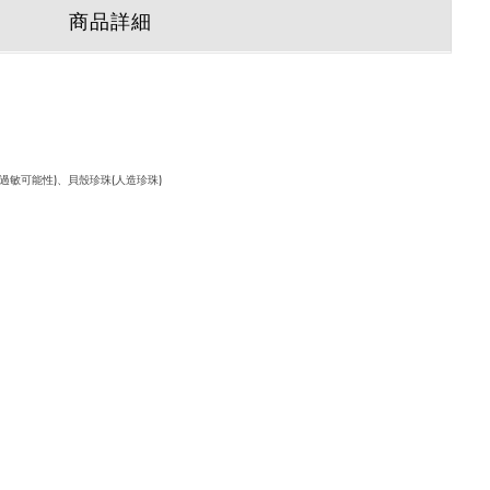
商品詳細
緩過敏可能性)、貝殼珍珠(人造珍珠)