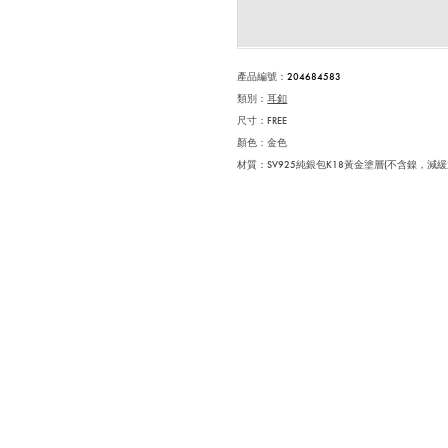
產品編號
：
204684583
類別：
耳釦
尺寸：FREE
顏色：金色
材質：SV925純銀包K18黃金塗層(不含鎳，減