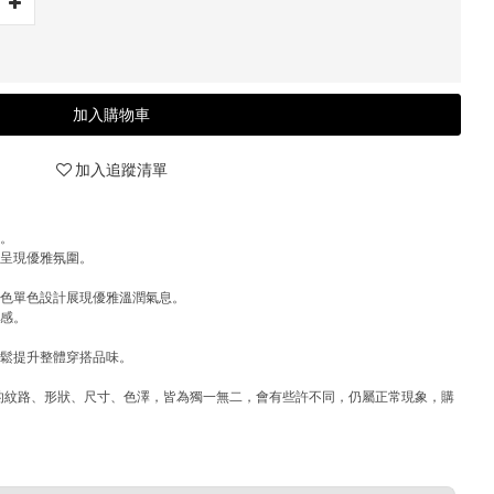
加入購物車
加入追蹤清單
釦。
，呈現優雅氛圍。
米色單色設計展現優雅溫潤氣息。
緻感。
輕鬆提升整體穿搭品味。
)中的紋路、形狀、尺寸、色澤，皆為獨一無二，會有些許不同，仍屬正常現象，購