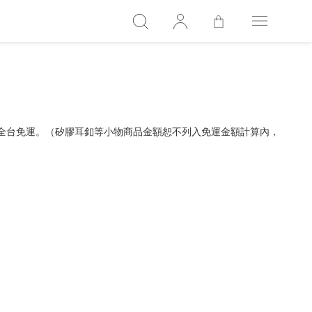
，全台免運。（矽膠耳釦等小物商品金額恕不列入免運金額計算內，