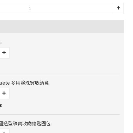
布
 Jouete 多用途珠寶收納盒
0
] 橢圓造型珠寶收納鑰匙圈包