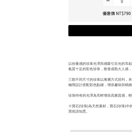
優惠價 NT$790
以份量感的珍珠光澤與感吸引目光的耳
氣質十足的彩色珍珠，散發成熟大人感
三顆不同尺寸的珍珠以漸層方式排列，
極簡設計搭配彩色點綴，增添趣味與精
珍珠特有的光澤為耳畔增添高雅質感，
※寶石(珍珠)為天然素材，寶石(珍珠
買前請知悉。