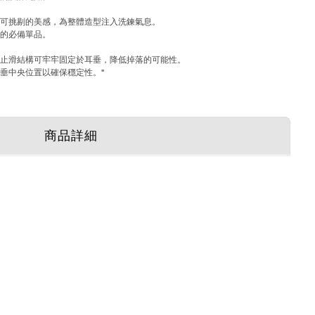
無可挑剔的美感，為整體造型注入洗鍊氣息。
馭的必備單品。
的止滑結構可牢牢固定於耳垂，降低掉落的可能性。
垂中央位置以確保穩定性。"
商品詳細