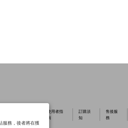
員制
店櫃資
使用者指
訂購須
售後服
訊
南
知
務
以確保網站服務，後者將在獲