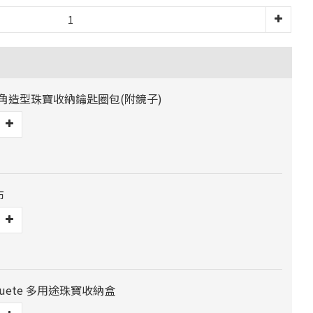
三角造型珠寶收納鑰匙圈包(附鏡子)
布
 Jouete 多用途珠寶收納盒