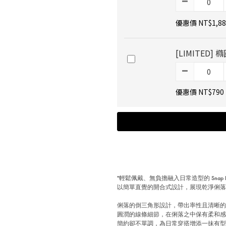
優惠價 NT$1,88
[LIMITED
優惠價 NT$790
"輕鬆佩戴、無負擔融入日常造型的 Snap Ea
以簡單直覺的開合式設計，展現乾淨俐
俐落的倒三角形設計，帶出率性且清晰
圓潤的線條細節，在俐落之中保有柔和
簡約卻不單調，為日常穿搭增添一抹有