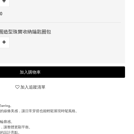
0
] 橢圓造型珠寶收納鑰匙圈包
加入購物車
加入追蹤清單
rring。
落的線條美感，讓日常穿搭也能輕鬆展現時髦風格。
的輪廓感。
感，讓整體更顯平衡。
型的設計亮點。