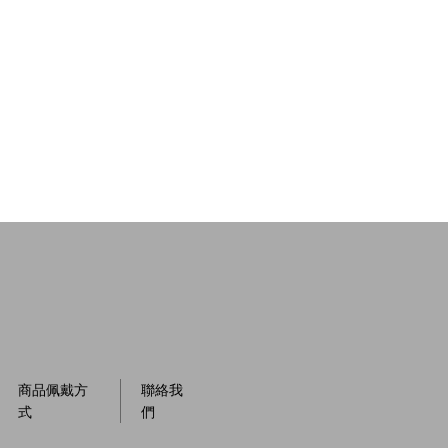
商品佩戴方
聯絡我
式
們