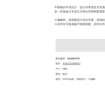
不顯眼的耳夾設計，從任何角度皆呈現
是一款無論日常或正式場合皆能輕鬆駕
※佩戴時，請稍微用力夾住耳垂，前端
※若夾在耳垂邊緣可能會鬆動，請夾在耳
產品編號
：
204684705
類別：
耳夾式耳環(雙耳)
尺寸：FREE
顏色：銀色
材質：SV925純銀、彈簧部分：不鏽鋼