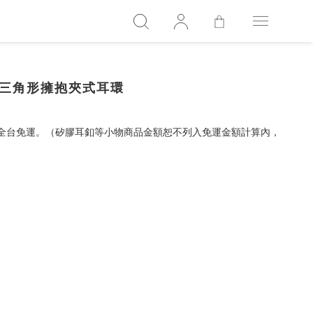
 率性倒三角形擁抱夾式耳環
，全台免運。（矽膠耳釦等小物商品金額恕不列入免運金額計算內，