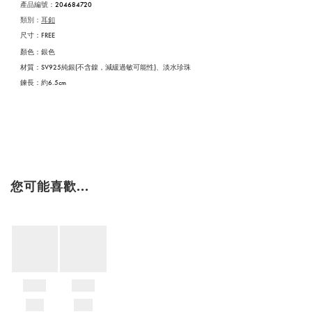
產品編號：
204684720
類別：
耳釦
尺寸：FREE
顏色：銀色
材質：SV925純銀(不含鎳，減緩過敏可能性)、淡水珍珠
鍊長：約6.5cm
您可能喜歡...