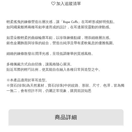
加入追蹤清單
輕柔搖曳的鍊條營造出層次感，讓「Rope Cuffs」在耳畔形成鮮明焦點。
如同繩索般將兩種耳釦串連而成的設計，在耳邊展現靈動的律動感。
如雲朵般輕柔的曲線輪廓耳釦，以珍珠鍊條點綴，增添細緻層次感。
銀色金屬飾面與珍珠的組合，營造出純淨且帶有柔軟氣息的優雅氛圍。
細緻的鍊條散發出潤澤光感，呈現低調奢華的質感風格。
多種佩戴方式自由切換，讓風格隨心展演。
貼近耳際的輕巧比例，使其能自在融入各種日常與造型之中。
※本產品適用於單耳造型。
※寶石(珍珠)為天然素材，寶石(珍珠)中的紋路、形狀、尺寸、色澤，皆為獨
一無二，會有些許不同，仍屬正常現象，購買前請知悉
商品詳細