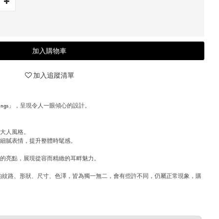
加入購物車
加入追蹤清單
rrings」，呈現令人一眼傾心的設計。
的大人風格。
的細膩表情，提升整體時髦感。
明的亮點，展現從容而精緻的耳畔魅力。
)中的紋路、形狀、尺寸、色澤，皆為獨一無二，會有些許不同，仍屬正常現象，購