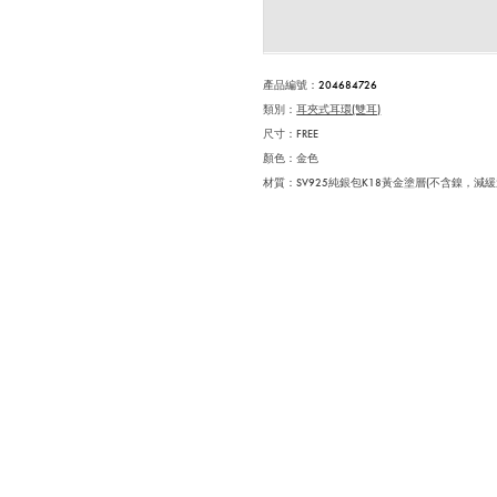
產品編號
：
204684726
類別：
耳夾式耳環(雙耳)
尺寸：FREE
顏色：金色
材質：SV925純銀包K18黃金塗層(不含鎳，減