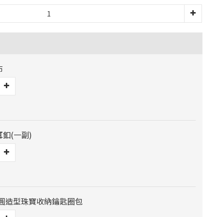
布
耳釦(一副)
] 橢圓造型珠寶收納鑰匙圈包