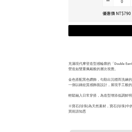
優惠價 NT$790
充滿現代摩登造型感輪廓的「Double Ea
營造如雙重佩戴般的層次視覺。
金色搭配黑色鑽飾，勾勒出沉穩而洗練
一側以錘紋質感飾面設計，展現手工般
輕鬆融入日常穿搭，為造型增添低調鮮
※寶石(珍珠)為天然素材，寶石(珍珠
買前請知悉