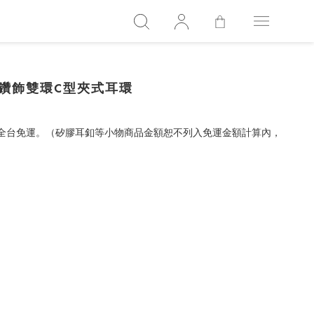
s] 黑色鑽飾雙環C型夾式耳環
，全台免運。（矽膠耳釦等小物商品金額恕不列入免運金額計算內，