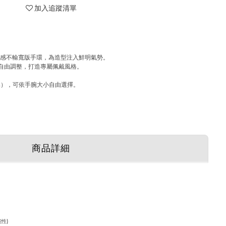
加入追蹤清單
在感不輸寬版手環，為造型注入鮮明氣勢。
好自由調整，打造專屬佩戴風格。
834），可依手腕大小自由選擇。
商品詳細
性)