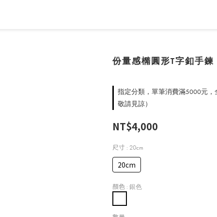
份量感橢圓形T字釦手鍊
指定分類，單筆消費滿5000元
敬請見諒）
NT$4,000
尺寸
: 20cm
20cm
顏色
: 銀色
數量