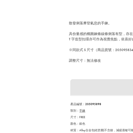
散發俐落摩登氣息的手鍊。
具份量感的橢圓鍊條線條俐落有型，存
T 字造型扣環亦可作為視覺焦點，依喜
※同款式 S 尺寸（商品貨號：205095
調整尺寸：無法修改
產品編號
：
205095898
類別：
手鍊
尺寸：
FREE
顏色：
銀色
材質：Alloy合金包銠塗層(不含鎳，減緩過敏可能