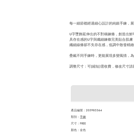
每一細節都經過細心設計的純銀手鍊，
U字墜飾延伸出的不對稱鍊條，創造出鮮
具存在感的U字與纖細鍊條完美貼合肌膚
纖細線條卻不失存在感，低調中散發精
疊戴不同手鍊時，更能展現多變風情，
調整尺寸：可(縮短)需收費，修改尺寸請親洽
產品編號：
205985364
類別：
手鍊
尺寸：FREE
顏色
：
金色