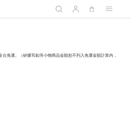
，全台免運。（矽膠耳釦等小物商品金額恕不列入免運金額計算內，