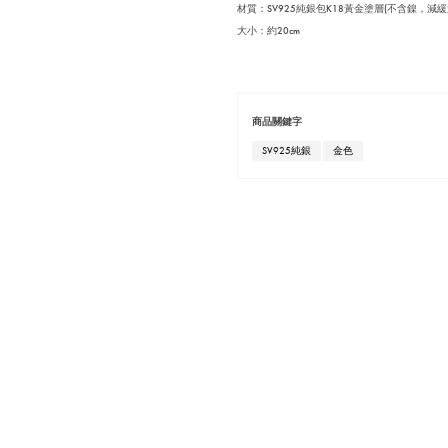
材質：SV925純銀包K18黃金塗層(不含鎳，減
大小：約20cm
商品關鍵字
SV925純銀
金色