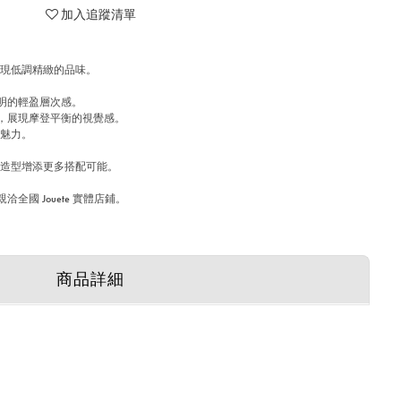
加入追蹤清單
展現低調精緻的品味。
明的輕盈層次感。
，展現摩登平衡的視覺感。
緻魅力。
為造型增添更多搭配可能。
全國 Jouete 實體店鋪。
商品詳細