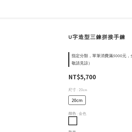
U字造型三鍊拼接手鍊
指定分類，單筆消費滿5000元
敬請見諒）
NT$5,700
尺寸
: 20cm
20cm
顏色
: 金色
數量