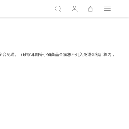
，全台免運。（矽膠耳釦等小物商品金額恕不列入免運金額計算內，