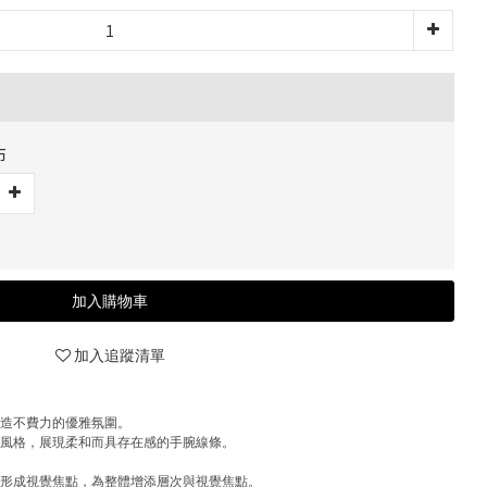
布
加入購物車
加入追蹤清單
營造不費力的優雅氛圍。
搭風格，展現柔和而具存在感的手腕線條。
計形成視覺焦點，為整體增添層次與視覺焦點。