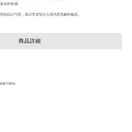
韌並存的美感。
講究的設計巧思，為日常造型注入現代而洗鍊的氣息。
商品詳細
緩過敏可能性)