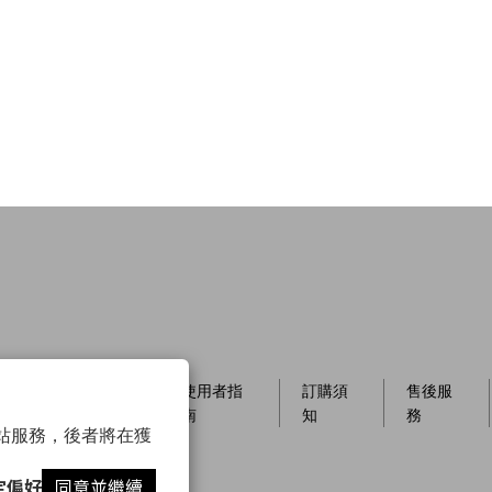
員制
店櫃資
使用者指
訂購須
售後服
訊
南
知
務
以確保網站服務，後者將在獲
定偏好
同意並繼續