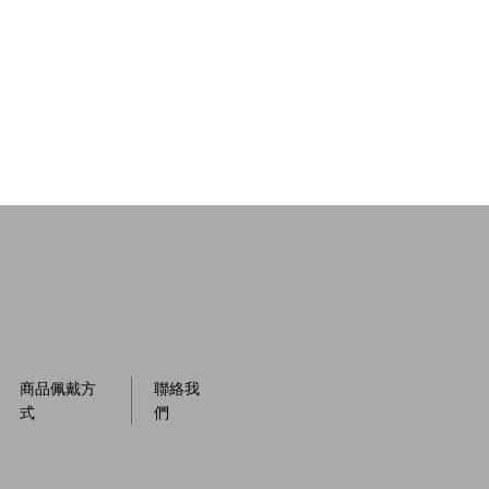
商品佩戴方
聯絡我
式
們