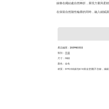
線條在繩結處自然轉折，展現力量與柔
在保留自然隨性輪廓的同時，融入細膩
產品編號
：
205985532
類別：
手環
尺寸：
FREE
顏色：
金色
材質：SV925純銀包K18黃金塗層(不含鎳，減