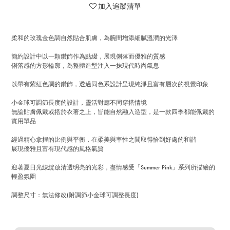
加入追蹤清單
柔和的玫瑰金色調自然貼合肌膚，為腕間增添細膩溫潤的光澤
簡約設計中以一顆鑽飾作為點綴，展現俐落而優雅的質感
俐落感的方形輪廓，為整體造型注入一抹現代時尚氣息
以帶有紫紅色調的鑽飾，透過同色系設計呈現純淨且富有層次的視覺印象
小金球可調節長度的設計，靈活對應不同穿搭情境
無論貼膚佩戴或搭於衣著之上，皆能自然融入造型，是一款四季都能佩戴的
實用單品
經過精心拿捏的比例與平衡，在柔美與率性之間取得恰到好處的和諧
展現優雅且富有現代感的風格氣質
迎著夏日光線綻放清透明亮的光彩，盡情感受「Summer Pink」系列所描繪的
輕盈氛圍
調整尺寸：無法修改(附調節小金球可調整長度)