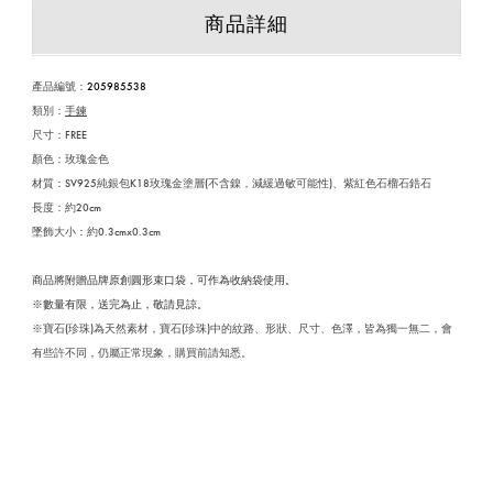
商品詳細
產品編號：
205985538
類別：
手鍊
尺寸：
FREE
顏色：
玫瑰金色
材質：SV925純銀包K18玫瑰金塗層(不含鎳，減緩過敏可能性)、紫紅色石榴石鋯石
長度：約20cm
墜飾大小：約0.3cmx0.3cm
商品將附贈品牌原創圓形束口袋，可作為收納袋使用。
※數量有限，送完為止，敬請見諒。
※寶石(珍珠)為天然素材，寶石(珍珠)中的紋路、形狀、尺寸、色澤，皆為獨一無二，會
有些許不同，仍屬正常現象，購買前請知悉。