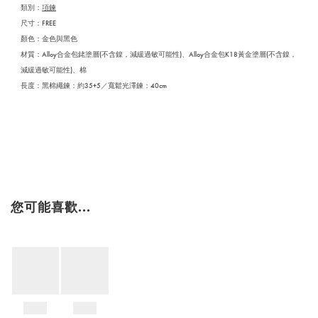
類別：
項鍊
尺寸：FREE
顏色：金色與黑色
材質：Alloy合金包銠塗層(不含鎳，減緩過敏可能性)、Alloy合金包K18黃金塗層(不含鎳，
減緩過敏可能性)、棉
長度：黑棉繩鍊：約35+5／寬鬆光澤鍊：40cm
您可能喜歡...