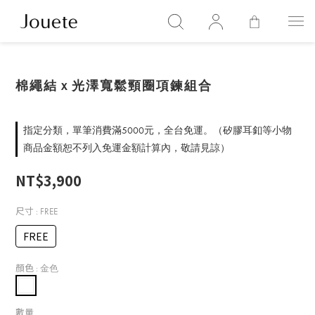
棉繩結ｘ光澤寬鬆頸圈項鍊組合
指定分類，單筆消費滿5000元，全台免運。（矽膠耳釦等小物
商品金額恕不列入免運金額計算內，敬請見諒）
NT$3,900
尺寸
: FREE
FREE
顏色
: 金色
數量