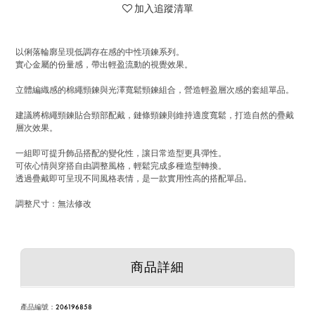
加入追蹤清單
以俐落輪廓呈現低調存在感的中性項鍊系列。
實心金屬的份量感，帶出輕盈流動的視覺效果。
立體編織感的棉繩頸鍊與光澤寬鬆頸鍊組合，營造輕盈層次感的套組單品。
建議將棉繩頸鍊貼合頸部配戴，鏈條頸鍊則維持適度寬鬆，打造自然的疊戴
層次效果。
一組即可提升飾品搭配的變化性，讓日常造型更具彈性。
可依心情與穿搭自由調整風格，輕鬆完成多種造型轉換。
透過疊戴即可呈現不同風格表情，是一款實用性高的搭配單品。
調整尺寸：無法修改
商品詳細
產品編號
：
206196858