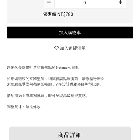
優惠價 NT$780
加入購物車
加入追蹤清單
以俐落長線條打造穿搭焦點的Statement項鍊。
如細繩纏繞的立體墜飾，細膩低調點綴胸前，增添精緻層次。
末端線條垂墜勾勒俐落輪廓，Y 字設計優雅修飾胸型比例。
搭配簡約上衣單獨佩戴，即可呈現高級摩登質感。
調整尺寸：無法修改
商品詳細