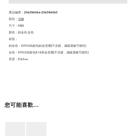
產品編號
：
206586064-206586065
類別：
項鍊
尺寸：FREE
顏色：鉑金色 金色
材質：
鉑金色：SV925純銀包鉑金塗層(不含鎳，減緩過敏可能性)
金色：SV925純銀包K18黃金塗層(不含鎳，減緩過敏可能性)
長度：約65cm
您可能喜歡...