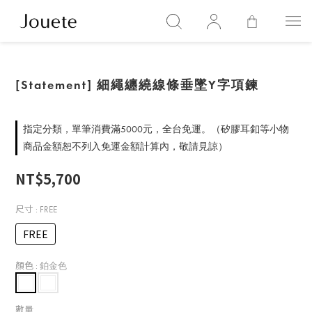
[Statement] 細繩纏繞線條垂墜Y字項鍊
指定分類，單筆消費滿5000元，全台免運。（矽膠耳釦等小物
商品金額恕不列入免運金額計算內，敬請見諒）
NT$5,700
尺寸
: FREE
FREE
顏色
: 鉑金色
數量