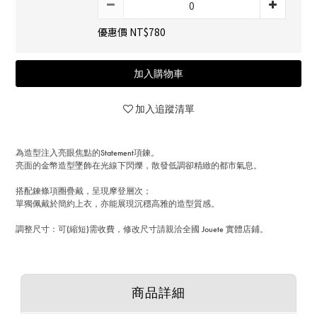
優惠價 NT$780
加入購物車
加入追蹤清單
為造型注入亮眼焦點的Statement項鍊。
亮面的金幣造型墜飾在光線下閃爍，散發低調卻精緻的都市氣息。
搭配鍊條項圈疊戴，呈現摩登層次；
單獨佩戴於簡約上衣，亦能展現沉穩高雅的造型質感。
調整尺寸：可(縮短)需收費，修改尺寸請親洽全國 Jouete 實體店鋪。
商品詳細