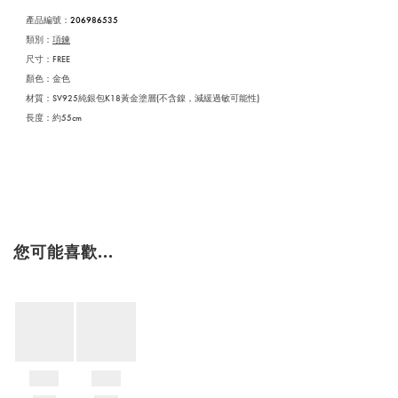
產品編號
：
206986535
類別：
項鍊
尺寸：FREE
顏色：金色
材質：SV925純銀包K18黃金塗層(不含鎳，減緩過敏可能性)
長度：約55cm
您可能喜歡...