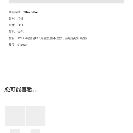
產品編號
：
206986540
類別：
項鍊
尺寸：FREE
顏色：金色
材質：SV925純銀包K18黃金塗層(不含鎳，減緩過敏可能性)
長度：約60cm
您可能喜歡...