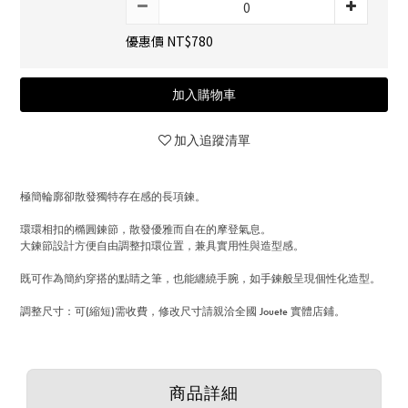
優惠價 NT$780
加入購物車
加入追蹤清單
極簡輪廓卻散發獨特存在感的長項鍊。
環環相扣的橢圓鍊節，散發優雅而自在的摩登氣息。
大鍊節設計方便自由調整扣環位置，兼具實用性與造型感。
既可作為簡約穿搭的點睛之筆，也能纏繞手腕，如手鍊般呈現個性化造型。
調整尺寸：可(縮短)需收費，修改尺寸請親洽全國 Jouete 實體店鋪。
商品詳細