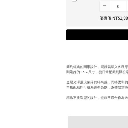
優惠價 NT$1,88
簡約經典的圈形設計，能輕鬆融入各種
剛剛好的1.5cm尺寸，從日常配戴到辦
金屬光澤展現俐落的時尚感，同時柔和
單獨配戴即可成為造型亮點，為整體穿
精緻不挑造型的設計，也非常適合作為