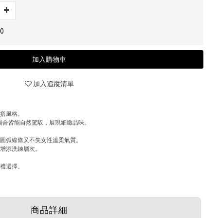
0
加入購物車
加入追蹤清單
穿搭風格。
公場合皆能自然駕馭，展現細緻品味。
的圓弧線條又不失女性溫柔氣質。
搭增添洗鍊層次。
送禮選擇。
商品詳細