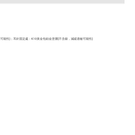
敏可能性)；耳針固定處：K10黃金包鉑金塗層(不含鎳，減緩過敏可能性)