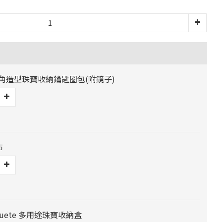
三角造型珠寶收納鑰匙圈包(附鏡子)
布
 Jouete 多用途珠寶收納盒