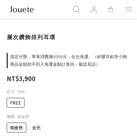
層次鑽飾排列耳環
指定分類，單筆消費滿5000元，全台免運。（矽膠耳釦等小物
商品金額恕不列入免運金額計算內，敬請見諒）
NT$3,900
尺寸
: FREE
FREE
顏色
: 鉑金色
鉑金色
金色