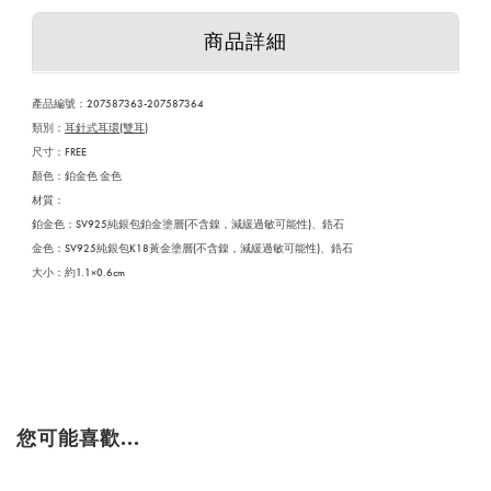
商品詳細
產品編號：
207587363-207587364
類別：
耳針式耳環(雙耳)
尺寸：FREE
顏色：鉑金色 金色
材質：
鉑金色：SV925純銀包鉑金塗層(不含鎳，減緩過敏可能性)、鋯石
金色：SV925純銀包K18黃金塗層(不含鎳，減緩過敏可能性)、鋯石
大小：約1.1×0.6cm
您可能喜歡...