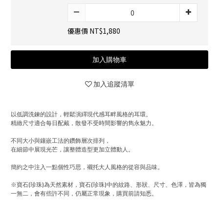
優惠價 NT$1,880
加入購物車
加入追蹤清單
以低調洗鍊的設計，輕鬆演繹現代感耳畔風格的耳環。
精緻尺寸適合每日配戴，散發不受時間影響的雋永魅力。
不同大小與鑲嵌工法的鑽飾層次排列，
在細節中展現光芒，讓整體造型更加立體動人。
簡約之中注入一點個性巧思，襯托大人風格的從容與品味。
※寶石(珍珠)為天然素材，寶石(珍珠)中的紋路、形狀、尺寸、色澤，皆為獨
一無二，會有些許不同，仍屬正常現象，購買前請知悉。