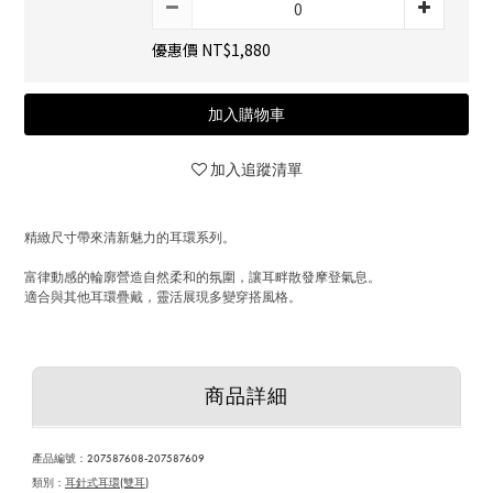
優惠價 NT$1,880
加入購物車
加入追蹤清單
精緻尺寸帶來清新魅力的耳環系列。
富律動感的輪廓營造自然柔和的氛圍，讓耳畔散發摩登氣息。
適合與其他耳環疊戴，靈活展現多變穿搭風格。
商品詳細
產品編號
：207587608-207587609
類別：
耳針式耳環(雙耳)