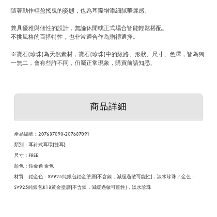
隨著動作輕盈搖曳的姿態，也為耳際增添細膩華麗感。
兼具優雅與個性的設計，無論休閒或正式場合皆能輕鬆搭配。
不挑風格的百搭特性，也非常適合作為贈禮選擇。
※寶石(珍珠)為天然素材，寶石(珍珠)中的紋路、形狀、尺寸、色澤，皆為獨
一無二，會有些許不同，仍屬正常現象，購買前請知悉。
商品詳細
產品編號
：
207687090-207687091
類別：
耳針式耳環(雙耳)
尺寸：FREE
顏色：鉑金色 金色
材質：鉑金色：SV925純銀包鉑金塗層(不含鎳，減緩過敏可能性)，淡水珍珠／金色：
SV925純銀包K18黃金塗層(不含鎳，減緩過敏可能性)，淡水珍珠