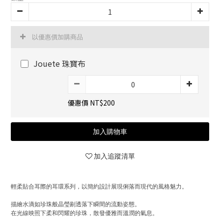
以優惠價加購商品
Jouete 珠寶布
優惠價 NT$200
加入購物車
加入追蹤清單
輕柔貼合耳際的耳環系列，以簡約設計展現俐落而現代的風格魅力。
描繪水滴如珍珠般晶瑩剔透落下瞬間的流動姿態。
在光線映照下柔和閃耀的珍珠，散發優雅而溫潤的氣息。