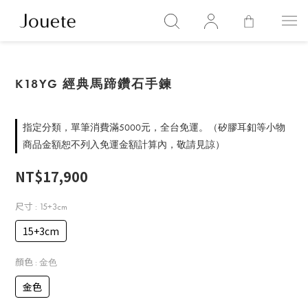
K18YG 經典馬蹄鑽石手鍊
指定分類，單筆消費滿5000元，全台免運。（矽膠耳釦等小物
商品金額恕不列入免運金額計算內，敬請見諒）
NT$17,900
尺寸
: 15+3cm
15+3cm
顏色
: 金色
金色