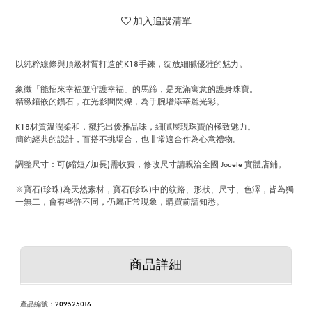
加入追蹤清單
以純粹線條與頂級材質打造的K18手鍊，綻放細膩優雅的魅力。
象徵「能招來幸福並守護幸福」的馬蹄，是充滿寓意的護身珠寶。
精緻鑲嵌的鑽石，在光影間閃爍，為手腕增添華麗光彩。
K18材質溫潤柔和，襯托出優雅品味，細膩展現珠寶的極致魅力。
簡約經典的設計，百搭不挑場合，也非常適合作為心意禮物。
調整尺寸：可(縮短/加長)需收費，修改尺寸請親洽全國 Jouete 實體店鋪。
※寶石(珍珠)為天然素材，寶石(珍珠)中的紋路、形狀、尺寸、色澤，皆為獨
一無二，會有些許不同，仍屬正常現象，購買前請知悉。
商品詳細
產品編號：
209525016