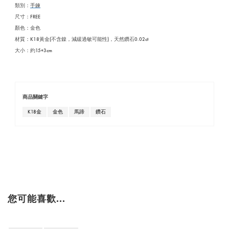
類別：
手鍊
尺寸：FREE
顏色：
金色
材質：
K18黃金(不含鎳，減緩過敏可能性)，天然鑽石0.02ct
大小：約15+3cm
商品關鍵字
K18金
金色
馬蹄
鑽石
您可能喜歡...