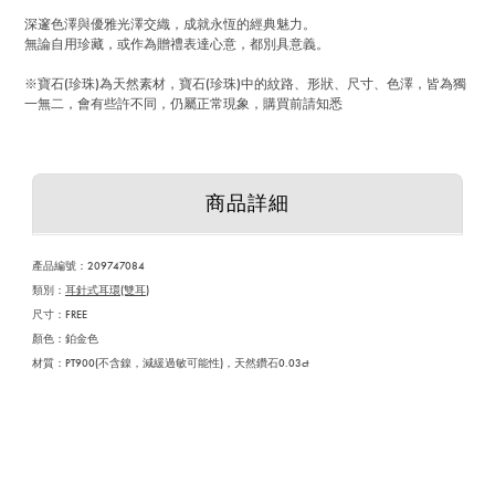
深邃色澤與優雅光澤交織，成就永恆的經典魅力。
無論自用珍藏，或作為贈禮表達心意，都別具意義。
※寶石(珍珠)為天然素材，寶石(珍珠)中的紋路、形狀、尺寸、色澤，皆為獨
一無二，會有些許不同，仍屬正常現象，購買前請知悉
商品詳細
產品編號：
209747084
類別：
耳針式耳環(雙耳)
尺寸：FREE
顏色
：鉑金色
材質：PT900(不含鎳，減緩過敏可能性)，天然鑽石0.03ct