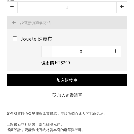
以優惠價加購商品
Jouete 珠寶布
優惠價 NT$200
加入購物車
加入追蹤清單
鉑金材質以恆久光澤與厚實質感，展現低調而迷人的都會氣息。
三顆鑽石並列鑲嵌，綻放細膩光芒。
極簡設計，更能襯托高級材質本身的奢華與品味。