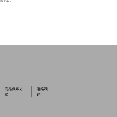
開下訂。
商品佩戴方
聯絡我
式
們