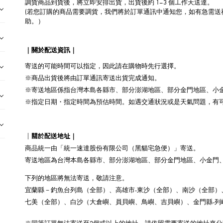
調貨商品到貨後，將立即安排出貨，出貨後約 1–3 個工作天送達。
(若您訂購的商品需要調貨，我們將於訂單通訊中通知您，如有
急需送
助。）
｜關於配送資訊｜
寄送的可能時間可以指定，因此請在購物時先行選擇。
※商品出貨後將由訂單通訊寄送出貨完成通知。
※寄送地區係指台灣本島各縣市、部分澎湖地區、部分金門地區、小
※指定日期・指定時間為預估時間。如遇交通狀況或是天氣問題，有
｜關於配送地址
｜
商品統一由「統一速達股份有限公司（黑貓宅急便）」寄送。
寄送地區為台灣本島各縣市、部分澎湖地區、部分金門地區、小金門
下列的地區將無法寄送，敬請注意。
宜蘭縣－釣魚台列島（全部）、高雄市-東沙（全部）、南沙（全部）
七美（全部）、白沙（大倉嶼、員貝嶼、鳥嶼、吉貝嶼）、金門縣-列