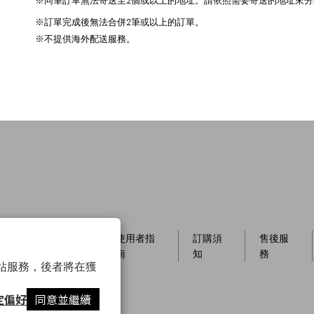
※同筆訂單無法寄送至2個或以上的地址。請依照需要寄送的地址來分
※訂單完成後無法合併2筆或以上的訂單。
※不提供海外配送服務。
員制
店櫃資
使用者指
訂購須
售後服
訊
南
知
務
以確保網站服務，後者將在獲
定偏好
同意並繼續