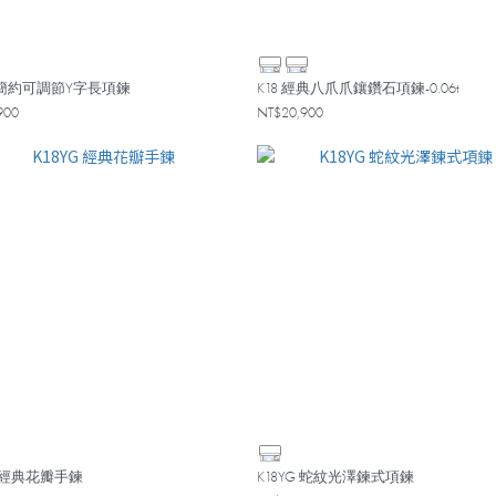
0 簡約可調節Y字長項鍊
K18 經典八爪爪鑲鑽石項鍊-0.06t
900
NT$20,900
G 經典花瓣手鍊
K18YG 蛇紋光澤鍊式項鍊