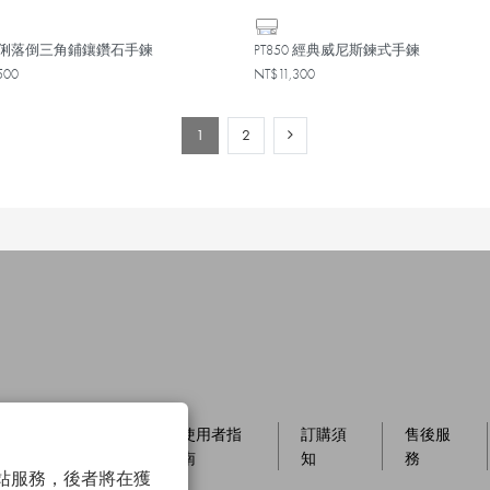
YG 俐落倒三角鋪鑲鑽石手鍊
PT850 經典威尼斯鍊式手鍊
500
NT$11,300
1
2
員制
店櫃資
使用者指
訂購須
售後服
訊
南
知
務
以確保網站服務，後者將在獲