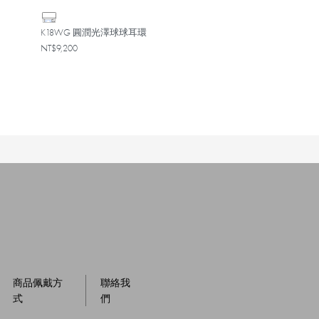
K18WG 圓潤光澤球球耳環
NT$9,200
商品佩戴方
聯絡我
式
們