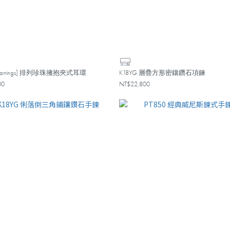
 Earrings] 排列珍珠擁抱夾式耳環
K18YG 層疊方形密鑲鑽石項鍊
00
NT$22,800