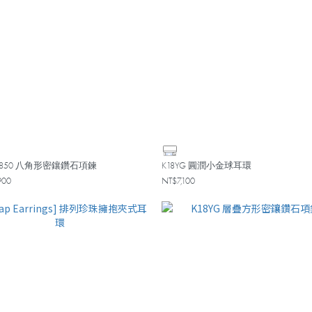
0/850 八角形密鑲鑽石項鍊
K18YG 圓潤小金球耳環
900
NT$7,100