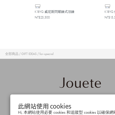
K18YG 威尼斯閃耀鍊式項鍊
K18
NT$25,500
NT$15,
/
/
全部商品
GIFT IDEAS
for-special
品牌概
公司簡
會
此網站使用 cookies
念
介
度
Hi, 本網站使用必要 cookies 和追蹤型 cookies 