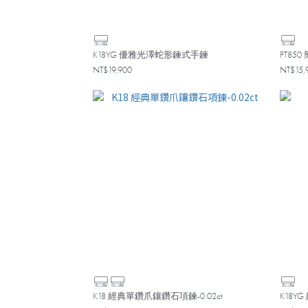
K18YG 優雅光澤蛇形鍊式手鍊
PT85
NT$19,900
NT$15,
K18 經典單鑽爪鑲鑽石項鍊-0.02ct
K18Y