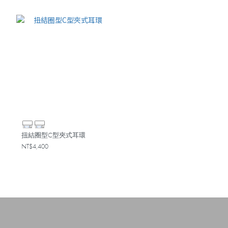
扭結圈型C型夾式耳環
NT$4,400