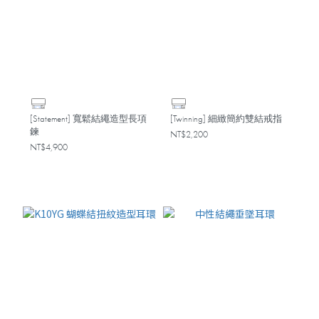
[Statement] 寬鬆結繩造型長項
[Twinning] 細緻簡約雙結戒指
鍊
NT$2,200
NT$4,900