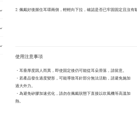
2. 佩戴好後握住耳環兩側，輕輕向下拉，確認是否已牢固固定且沒有
使用注意事項
・耳垂厚度因人而異，即使固定後仍可能從耳朵滑落，請留意。
・若產品發生過度變形，可能導致耳針部分無法活動，請避免施加
過大外力。
・為避免矽膠加速劣化，請勿在佩戴狀態下直接以吹風機等高溫加
熱。