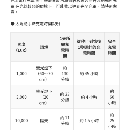
光源進行充電 將手錶放置於汽車儀表板等容易升溫的場所充
電 在光線較弱的環境下，可能難以達到完全充電，請特別留
意。
● 太陽能手錶充電時間說明
1天所
從停止到恢復
完全
照度
需充
環境
1秒運針的充
充電
（Lux）
電時
電時間
時間
間
螢光燈下
約
1,000
（60～70
130
約 45 小時
—
cm）
分鐘
螢光燈下
約
約 33
3,000
（20
約 4 小時
60
分鐘
cm）
小時
約
約 11
10,000
陰天
約 1.5 小時
25
分鐘
小時