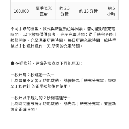
夏季陽光
約 2.5
約 5
100,000
約 15 分鐘
直射
分鐘
小時
不同手錶的機型、款式與錶盤顏色等因素，皆可能影響充電
時間。 以下數據僅供參考。 完全充電時間：從手錶完全停止
狀態開始，充至滿電所需時間。 每日所需充電時間：維持手
錶以 1 秒運針運作一天 所需的充電時間。
● 在送修前，建議先檢查以下可能原因：
－秒針每 2 秒跳動一次－
此為電量不足警示功能啟動。 請儘快為手錶充分充電，恢復
至 1 秒運針 的正常狀態後再使用。
－秒針以不規則的 2 秒間隔運行－
此為時間重設提示功能啟動。 請先為手錶充分充電，並重新
設定正確時間。