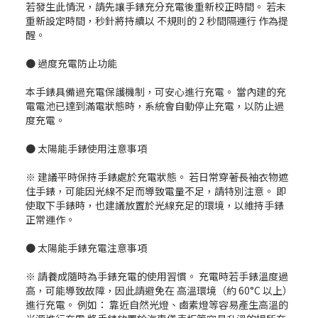
若發生此情況，請先讓手錶充分充電後重新校正時間。 若未
重新設定時間，秒針將持續以 不規則的 2 秒間隔運行 作為提
醒。
● 過度充電防止功能
本手錶具備過充電保護機制，可安心進行充電。 當內建的充
電電池已達到滿電狀態時，系統會自動停止充電，以防止過
度充電。
● 太陽能手錶使用注意事項
※ 建議平時保持手錶處於充電狀態。 若日常穿著長袖衣物遮
住手錶，可能因光線不足而導致電量不足，請特別注意。 即
使取下手錶時，也建議放置於光線充足的環境，以維持手錶
正常運作。
● 太陽能手錶充電注意事項
※ 請養成隨時為手錶充電的使用習慣。 充電時若手錶溫度過
高，可能導致故障，因此請避免在 高溫環境（約 60°C 以上）
進行充電。 例如： 靠近自然光燈、鹵素燈等容易產生高溫的