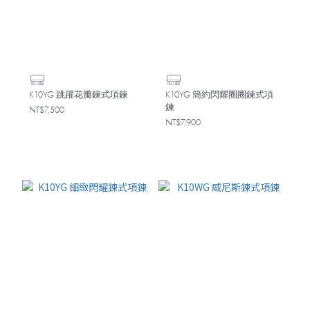
K10YG 跳躍花瓣鍊式項鍊
K10YG 簡約閃耀圈圈鍊式項
鍊
NT$7,500
NT$7,900