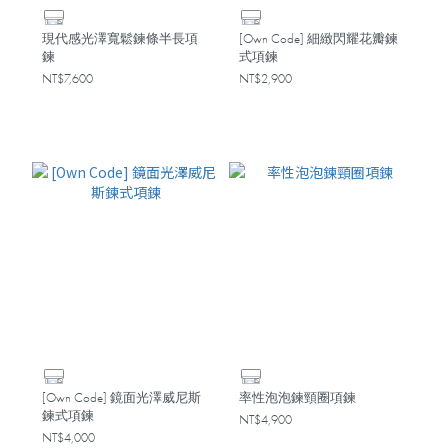
現代感光澤寬鬆鍊條半長項
[Own Code] 細緻閃耀花瓣鍊
鍊
式項鍊
NT$7,600
NT$2,900
[Own Code] 鏡面光澤威尼斯
率性泡泡鍊頸圈項鍊
鍊式項鍊
NT$4,900
NT$4,000